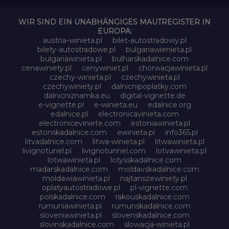
WIR SIND EIN UNABHÄNGIGES MAUTREGISTER IN
EUROPA:
austria-winieta.pl
bilet-autostradowy.pl
bilety-autostradowe.pl
bulgariawienieta.pl
bulgariawinieta.pl
bulharskadalnice.com
cenawiniety.pl
cenywiniet.pl
chorwacjawinieta.pl
czechy-winieta.pl
czechywinieta.pl
czechywiniety.pl
dalnicnipoplatky.com
dalnicniznamka.eu
digital-vignette.de
e-vignette.pl
e-winieta.eu
edalnice.org
edalnice.pl
electronicavinieta.com
electroniceviniete.com
estoniawinieta.pl
estonskadalnice.com
ewinieta.pl
info365.pl
litvadalnice.com
litwa-winieta.pl
litwawinieta.pl
livignotunel.pl
livignotunnel.com
lotvawinieta.pl
lotwawinieta.pl
lotysskadalnice.com
madarskadalnice.com
moldavskadalnice.com
moldawiawinieta.pl
najtanszewiniety.pl
oplatyautostradowe.pl
pl-vignette.com
polskadalnice.com
rakouskadalnice.com
rumuniawinieta.pl
rumunskadalnice.com
sloveniawinieta.pl
slovenskadalnice.com
slovinskadalnice.com
slowacja-winieta.pl