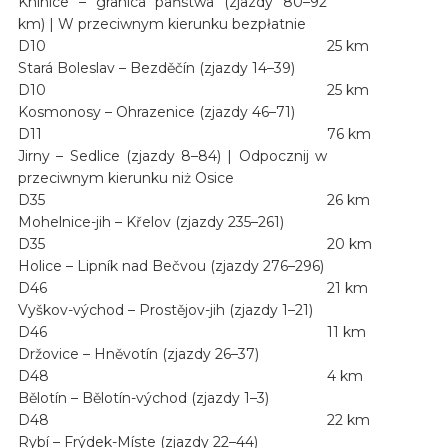
Knínice – granica państwa (zjazdy 80–92
km) | W przeciwnym kierunku bezpłatnie
D10
25 km
Stará Boleslav – Bezděčín (zjazdy 14–39)
D10
25 km
Kosmonosy – Ohrazenice (zjazdy 46–71)
D11
76 km
Jirny – Sedlice (zjazdy 8–84) | Odpocznij w
przeciwnym kierunku niż Osice
D35
26 km
Mohelnice-jih – Křelov (zjazdy 235–261)
D35
20 km
Holice – Lipník nad Bečvou (zjazdy 276–296)
D46
21 km
Vyškov-východ – Prostějov-jih (zjazdy 1–21)
D46
11 km
Držovice – Hněvotín (zjazdy 26–37)
D48
4 km
Bělotín – Bělotín-východ (zjazdy 1–3)
D48
22 km
Rybí – Frýdek-Míste (zjazdy 22–44)