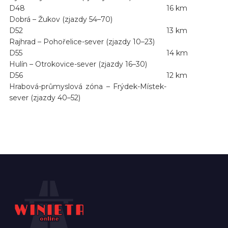
D48
16 km
Dobrá – Žukov (zjazdy 54–70)
D52
13 km
Rajhrad – Pohořelice-sever (zjazdy 10–23)
D55
14 km
Hulín – Otrokovice-sever (zjazdy 16–30)
D56
12 km
Hrabová-průmyslová zóna – Frýdek-Místek-
sever (zjazdy 40–52)