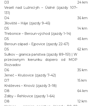
D3
24 km
Veselí nad Lužnicí-jih – Úsilné (zjazdy 107–
131)
D4
36 km
Jíloviště – Háje (zjazdy 9–45)
D5
14 km
Třebonice – Beroun-východ (zjazdy 1–14)
D5
45 km
Beroun-západ – Ejpovice (zjazdy 22–67)
D5
62 km
Sulkov – granica państwa (zjazdy 89–151) | W
przeciwnym kierunku dopiero od MOP
Rozvadov
D6
35 km
Jeneč – Krušovice (zjazdy 7–42)
D7
15 km
Kněževes – Knovíz (zjazdy 3–18)
D8
64 km
Zdiby – Řehlovice (zjazdy 1–64)
D8
12 km