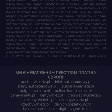
персональні дані будуть оброблятися з метою надання послуг/
пропозицій відповідно до ст. 6 сек. 1 літ. Загального положення про
захист персональних даних від 27 квітня 2016 року як законний
інтерес адміністратора, одержувачами ваших персональних даних
будуть лише особи, уповноважені отримувати персональні дані на
підставі закону, ваші персональні дані будуть зберігатися протягом 5
років або більше на підставі законних інтересів, які переслідує
адміністратор, ви маєте право вимагати від адміністратора доступу до
персональних даних, право виправити їх видалення або обмежити
обробку, ви маєте право подати скаргу до Управління із захисту
персональних даних президента, надання персональних даних є
добровільним, однак ненадання даних може призвести до
неможливості надання послуг/пропозицій.
JESTEŚMY NIEZALEŻNYM REJESTRATOREM OPŁAT AUTOSTRADOWYCH
МИ Є НЕЗАЛЕЖНИМ РЕЄСТРОМ ПЛАТІВ У
ЄВРОПІ:
austria-winieta.pl
bilet-autostradowy.pl
bilety-autostradowe.pl
bulgariawienieta.pl
bulgariawinieta.pl
bulharskadalnice.com
cenawiniety.pl
cenywiniet.pl
chorwacjawinieta.pl
czechy-winieta.pl
czechywinieta.pl
czechywiniety.pl
dalnicnipoplatky.com
dalnicniznamka.eu
digital-vignette.de