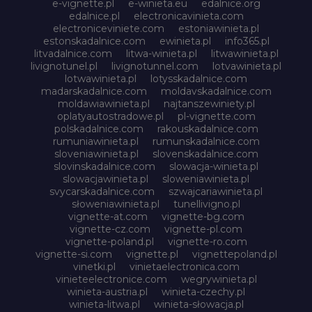
e-vignette.pl
e-winieta.eu
edalnice.org
edalnice.pl
electronicavinieta.com
electroniceviniete.com
estoniawinieta.pl
estonskadalnice.com
ewinieta.pl
info365.pl
litvadalnice.com
litwa-winieta.pl
litwawinieta.pl
livignotunel.pl
livignotunnel.com
lotvawinieta.pl
lotwawinieta.pl
lotysskadalnice.com
madarskadalnice.com
moldavskadalnice.com
moldawiawinieta.pl
najtanszewiniety.pl
oplatyautostradowe.pl
pl-vignette.com
polskadalnice.com
rakouskadalnice.com
rumuniawinieta.pl
rumunskadalnice.com
sloveniawinieta.pl
slovenskadalnice.com
slovinskadalnice.com
slowacja-winieta.pl
slowacjawinieta.pl
sloweniawinieta.pl
svycarskadalnice.com
szwajcariawinieta.pl
słoweniawinieta.pl
tunellivigno.pl
vignette-at.com
vignette-bg.com
vignette-cz.com
vignette-pl.com
vignette-poland.pl
vignette-ro.com
vignette-si.com
vignette.pl
vignettepoland.pl
vinetki.pl
vinietaelectronica.com
vinieteelectronice.com
wegrywinieta.pl
winieta-austria.pl
winieta-czechy.pl
winieta-litwa.pl
winieta-słowacja.pl