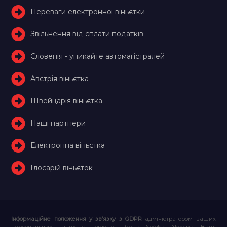
Переваги електронної віньєтки
Звільнення від сплати податків
Словенія - уникайте автомагістралей
Австрія віньєтка
Швейцарія віньєтка
Наші партнери
Електронна віньєтка
Глосарій віньєток
Інформаційне положення у зв’язку з GDPR
адміністратором ваших
персональних даних є Feniqs.pl Prosta Spółka Akcyjna. Ваші