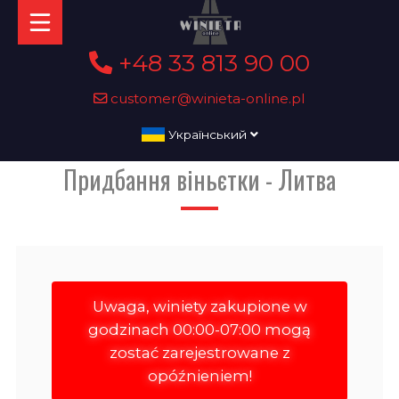
+48 33 813 90 00
customer@winieta-online.pl
Український
Придбання віньєтки - Литва
Uwaga, winiety zakupione w
godzinach 00:00-07:00 mogą
zostać zarejestrowane z
opóźnieniem!