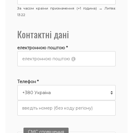
За часом країни призначення (+1 година) →
Литва
:
13:22
Контактні дані
електронною поштою *
Телефон *
СМС сповіщення