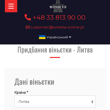
+48 33 813 90 00
customer@winieta-online.pl
Український
Придбання віньєтки - Литва
Дані віньєтки
Країна *