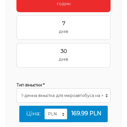
годин
7
днів
30
днів
Тип віньєтки *
Ціна:
169.99 PLN