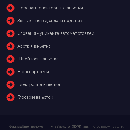
Переваги електронної віньєтки
Звільнення від сплати податків
Словенія - уникайте автомагістралей
Австрія віньєтка
Швейцарія віньєтка
Наші партнери
Електронна віньєтка
Глосарій віньєток
Інформаційне положення у зв’язку з GDPR
адміністратором ваших