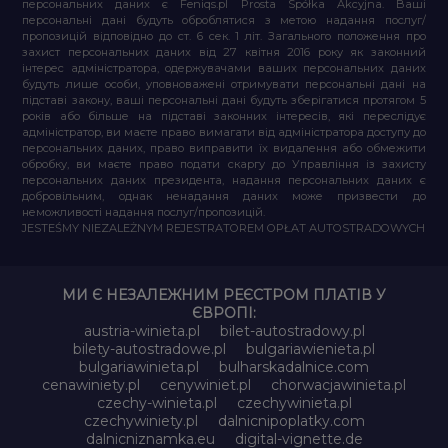
персональних даних є Feniqs.pl Prosta Spółka Akcyjna. Ваші
персональні дані будуть оброблятися з метою надання послуг/
пропозицій відповідно до ст. 6 сек. 1 літ. Загального положення про
захист персональних даних від 27 квітня 2016 року як законний
інтерес адміністратора, одержувачами ваших персональних даних
будуть лише особи, уповноважені отримувати персональні дані на
підставі закону, ваші персональні дані будуть зберігатися протягом 5
років або більше на підставі законних інтересів, які переслідує
адміністратор, ви маєте право вимагати від адміністратора доступу до
персональних даних, право виправити їх видалення або обмежити
обробку, ви маєте право подати скаргу до Управління із захисту
персональних даних президента, надання персональних даних є
добровільним, однак ненадання даних може призвести до
неможливості надання послуг/пропозицій.
JESTEŚMY NIEZALEŻNYM REJESTRATOREM OPŁAT AUTOSTRADOWYCH
МИ Є НЕЗАЛЕЖНИМ РЕЄСТРОМ ПЛАТІВ У
ЄВРОПІ:
austria-winieta.pl
bilet-autostradowy.pl
bilety-autostradowe.pl
bulgariawienieta.pl
bulgariawinieta.pl
bulharskadalnice.com
cenawiniety.pl
cenywiniet.pl
chorwacjawinieta.pl
czechy-winieta.pl
czechywinieta.pl
czechywiniety.pl
dalnicnipoplatky.com
dalnicniznamka.eu
digital-vignette.de