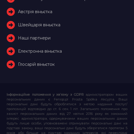
Австрія віньєтка
Швейцарія віньєтка
Наші партнери
Електронна віньєтка
Глосарій віньєток
Інформаційне положення у зв’язку з GDPR
адміністратором ваших
персональних даних є Feniqs.pl Prosta Spółka Akcyjna. Ваші
персональні дані будуть оброблятися з метою надання послуг/
пропозицій відповідно до ст. 6 сек. 1 літ. Загального положення про
захист персональних даних від 27 квітня 2016 року як законний
інтерес адміністратора, одержувачами ваших персональних даних
будуть лише особи, уповноважені отримувати персональні дані на
підставі закону, ваші персональні дані будуть зберігатися протягом 5
років або більше на підставі законних інтересів, які переслідує