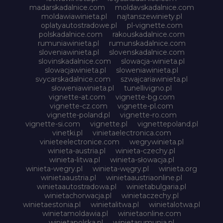
madarskadalnice.com
moldavskadalnice.com
moldawiawinieta.pl
najtanszewiniety.pl
oplatyautostradowe.pl
pl-vignette.com
polskadalnice.com
rakouskadalnice.com
rumuniawinieta.pl
rumunskadalnice.com
sloveniawinieta.pl
slovenskadalnice.com
slovinskadalnice.com
slowacja-winieta.pl
slowacjawinieta.pl
sloweniawinieta.pl
svycarskadalnice.com
szwajcariawinieta.pl
słoweniawinieta.pl
tunellivigno.pl
vignette-at.com
vignette-bg.com
vignette-cz.com
vignette-pl.com
vignette-poland.pl
vignette-ro.com
vignette-si.com
vignette.pl
vignettepoland.pl
vinetki.pl
vinietaelectronica.com
vinieteelectronice.com
wegrywinieta.pl
winieta-austria.pl
winieta-czechy.pl
winieta-litwa.pl
winieta-słowacja.pl
winieta-wegry.pl
winieta-węgry.pl
winieta.org
winietaaustria.pl
winietaaustriaonline.pl
winietaautostradowa.pl
winietabulgaria.pl
winietachorwacja.pl
winietaczechy.pl
winietaestonia.pl
winietalitwa.pl
winietalotwa.pl
winietamoldawia.pl
winietaonline.com
winietapolska.pl
winietarumunia.pl