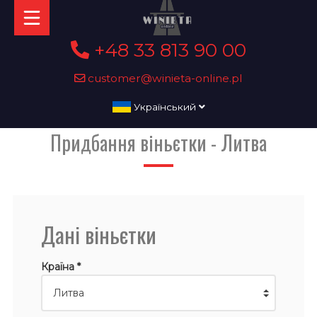
+48 33 813 90 00
customer@winieta-online.pl
Український
Придбання віньєтки - Литва
Дані віньєтки
Країна *