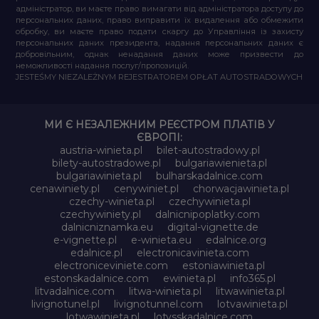
адміністратор, ви маєте право вимагати від адміністратора доступу до
персональних даних, право виправити їх видалення або обмежити
обробку, ви маєте право подати скаргу до Управління із захисту
персональних даних президента, надання персональних даних є
добровільним, однак ненадання даних може призвести до
неможливості надання послуг/пропозицій.
JESTEŚMY NIEZALEŻNYM REJESTRATOREM OPŁAT AUTOSTRADOWYCH
МИ Є НЕЗАЛЕЖНИМ РЕЄСТРОМ ПЛАТІВ У
ЄВРОПІ:
austria-winieta.pl
bilet-autostradowy.pl
bilety-autostradowe.pl
bulgariawienieta.pl
bulgariawinieta.pl
bulharskadalnice.com
cenawiniety.pl
cenywiniet.pl
chorwacjawinieta.pl
czechy-winieta.pl
czechywinieta.pl
czechywiniety.pl
dalnicnipoplatky.com
dalnicniznamka.eu
digital-vignette.de
e-vignette.pl
e-winieta.eu
edalnice.org
edalnice.pl
electronicavinieta.com
electroniceviniete.com
estoniawinieta.pl
estonskadalnice.com
ewinieta.pl
info365.pl
litvadalnice.com
litwa-winieta.pl
litwawinieta.pl
livignotunel.pl
livignotunnel.com
lotvawinieta.pl
lotwawinieta.pl
lotysskadalnice.com