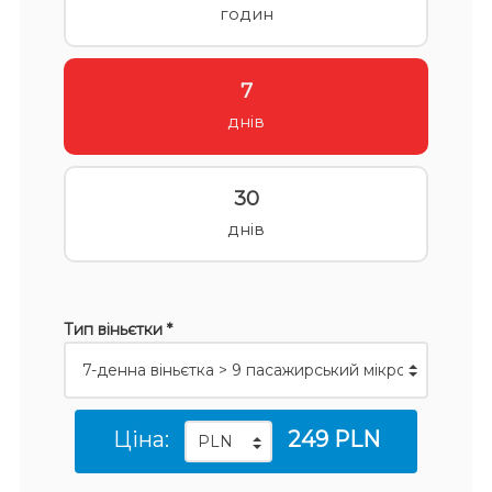
годин
7
днів
30
днів
Тип віньєтки *
Ціна:
249 PLN