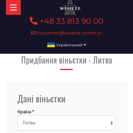
+48 33 813 90 00
customer@winieta-online.pl
Український
Придбання віньєтки - Литва
Дані віньєтки
Країна *