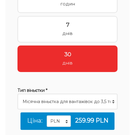
годин
7
днів
30
днів
Тип віньєтки *
Ціна:
259.99 PLN