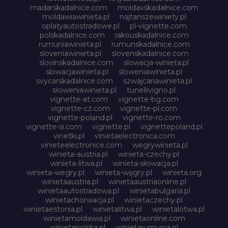
madarskadalnice.com
moldavskadalnice.com
moldawiawinieta.pl
najtanszewiniety.pl
oplatyautostradowe.pl
pl-vignette.com
polskadalnice.com
rakouskadalnice.com
rumuniawinieta.pl
rumunskadalnice.com
sloveniawinieta.pl
slovenskadalnice.com
slovinskadalnice.com
slowacja-winieta.pl
slowacjawinieta.pl
sloweniawinieta.pl
svycarskadalnice.com
szwajcariawinieta.pl
słoweniawinieta.pl
tunellivigno.pl
vignette-at.com
vignette-bg.com
vignette-cz.com
vignette-pl.com
vignette-poland.pl
vignette-ro.com
vignette-si.com
vignette.pl
vignettepoland.pl
vinetki.pl
vinietaelectronica.com
vinieteelectronice.com
wegrywinieta.pl
winieta-austria.pl
winieta-czechy.pl
winieta-litwa.pl
winieta-słowacja.pl
winieta-wegry.pl
winieta-węgry.pl
winieta.org
winietaaustria.pl
winietaaustriaonline.pl
winietaautostradowa.pl
winietabulgaria.pl
winietachorwacja.pl
winietaczechy.pl
winietaestonia.pl
winietalitwa.pl
winietalotwa.pl
winietamoldawia.pl
winietaonline.com
winietapolska.pl
winietarumunia.pl