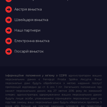
Австрія віньєтка
Швейцарія віньєтка
Наші партнери
Електронна віньєтка
Глосарій віньєток
Інформаційне положення у зв’язку з GDPR
адміністратором ваших
персональних даних є Feniqs.pl Prosta Spółka Akcyjna. Ваші
персональні дані будуть оброблятися з метою надання послуг/
пропозицій відповідно до ст. 6 сек. 1 літ. Загального положення про
захист персональних даних від 27 квітня 2016 року як законний
інтерес адміністратора, одержувачами ваших персональних даних
будуть лише особи, уповноважені отримувати персональні дані на
підставі закону, ваші персональні дані будуть зберігатися протягом 5
років або більше на підставі законних інтересів, які переслідує