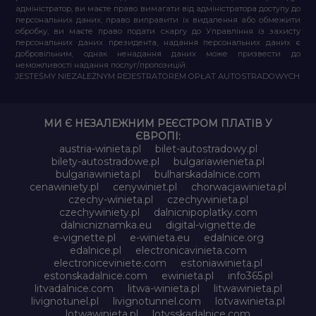
адміністратор, ви маєте право вимагати від адміністратора доступу до
персональних даних, право виправити їх видалення або обмежити
обробку, ви маєте право подати скаргу до Управління із захисту
персональних даних президента, надання персональних даних є
добровільним, однак ненадання даних може призвести до
неможливості надання послуг/пропозицій.
JESTEŚMY NIEZALEŻNYM REJESTRATOREM OPŁAT AUTOSTRADOWYCH
МИ Є НЕЗАЛЕЖНИМ РЕЄСТРОМ ПЛАТІВ У
ЄВРОПІ:
austria-winieta.pl
bilet-autostradowy.pl
bilety-autostradowe.pl
bulgariawienieta.pl
bulgariawinieta.pl
bulharskadalnice.com
cenawiniety.pl
cenywiniet.pl
chorwacjawinieta.pl
czechy-winieta.pl
czechywinieta.pl
czechywiniety.pl
dalnicnipoplatky.com
dalnicniznamka.eu
digital-vignette.de
e-vignette.pl
e-winieta.eu
edalnice.org
edalnice.pl
electronicavinieta.com
electroniceviniete.com
estoniawinieta.pl
estonskadalnice.com
ewinieta.pl
info365.pl
litvadalnice.com
litwa-winieta.pl
litwawinieta.pl
livignotunel.pl
livignotunnel.com
lotvawinieta.pl
lotwawinieta.pl
lotysskadalnice.com