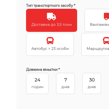
Тип транспортного засобу *
Доставка до 3,5 тонн
Вантажівка
Автобус > 23 особи
Маршрутка 
Довжина віньєтки *
24
7
30
годин
днів
днів