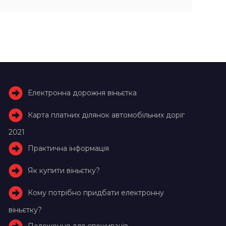
Електронна дорожня віньєтка
Карта платних ділянок автомобільних доріг
2021
Практична інформація
Як купити віньєтку?
Кому потрібно придбати електронну
віньєтку?
Положення для споживачів