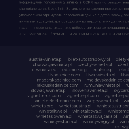
Інформаційне положення у зв’язку з GDPR
адміністратором ваш
відповідно до ст. 6 сек. 1 літ. Загального положення про захис
уповноважені отримувати персональні дані на підставі закону, ваш
вимагати від адміністратора доступу до персональних даних, пр
надання персональних даних є добровільним, однак ненадання д
JESTEŚMY NIEZALEŻNYM REJESTRATOREM OPŁAT AUTOSTRADO
austria-winieta.pl
bilet-autostradowy.pl
bilety
chorwacjawinieta.pl
czechy-winieta.pl
czech
e-winieta.eu
edalnice.org
edalnice.pl
elec
litvadalnice.com
litwa-winieta.pl
litw
madarskadalnice.com
moldavskadalnice.c
rakouskadalnice.com
rumuniawinieta.pl
r
slowacjawinieta.pl
sloweniawinieta.pl
svycar
vignette-cz.com
vignette-pl.com
vignette-pol
vinieteelectronice.com
wegrywinieta.pl
wi
winieta.org
winietaaustria.pl
winietaaustriaon
winietalitwa.pl
winietalotwa.pl
winietamol
winietaslowenia.pl
winietaszwajcaria.pl
win
winietyestonia.pl
winietywegry.pl
wini
xn--wgr