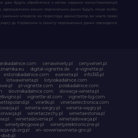
ьні дані будуть оброблятися з метою надання послуг/пропозицій
атора, одержувачами ваших персональних даних будуть лише особи,
 законних інтересів, які переслідує адміністратор, ви маєте право
скаргу до Управління із захисту персональних даних президента,
arskadalnice.com
cenawiniety.pl
cenywiniet.pl
niznamka.eu
digital-vignette.de
e-vignette.pl
estonskadalnice.com
ewinieta.pl
info365.pl
l
lotwawinieta.pl
lotysskadalnice.com
owe.pl
pl-vignette.com
polskadalnice.com
m
slovinskadalnice.com
slowacja-winieta.pl
llivigno.pl
vignette-at.com
vignette-bg.com
nettepoland.pl
vinetki.pl
vinietaelectronica.com
owacja.pl
winieta-wegry.pl
winieta-węgry.pl
orwacja.pl
winietaczechy.pl
winietaestonia.pl
ia.pl
winietaslovenia.pl
winietaslowacja.pl
winietydrogowe.pl
winietyelektroniczne.pl
acja-njb.org.pl
xn--soweniawinieta-gnc.pl
-dwb.pl