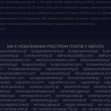
их персональних даних є Feniqs.pl Prosta Spółka Akcyjna. Ваші персонал
т персональних даних від 27 квітня 2016 року як законний інтерес адміністр
і персональні дані будуть зберігатися протягом 5 років або більше на підставі
аво виправити їх видалення або обмежити обробку, ви маєте право подати 
аних може призвести до неможливості надання послуг/пропозицій.
WYCH
МИ Є НЕЗАЛЕЖНИМ РЕЄСТРОМ ПЛАТІВ У ЄВРОПІ:
-autostradowe.pl
bulgariawienieta.pl
bulgariawinieta.pl
bulh
ywinieta.pl
czechywiniety.pl
dalnicnipoplatky.com
dalnic
tronicavinieta.com
electroniceviniete.com
estoniawinieta.pl
awinieta.pl
livignotunel.pl
livignotunnel.com
lotvawinieta.p
om
moldawiawinieta.pl
najtanszewiniety.pl
oplatyautostrad
umunskadalnice.com
sloveniawinieta.pl
slovenskadalnice.co
skadalnice.com
szwajcariawinieta.pl
słoweniawinieta.pl
tune
and.pl
vignette-ro.com
vignette-si.com
vignette.pl
vig
nieta-austria.pl
winieta-czechy.pl
winieta-litwa.pl
winieta-sł
line.pl
winietaautostradowa.pl
winietabulgaria.pl
winietach
dawia.pl
winietaonline.com
winietapolska.pl
winietarumun
ietasłowenia.pl
winietawegry.pl
winietomat.pl
winiety.org
etyzagraniczne.pl
winietyzakup.pl
węgry-winieta.pl
xn--sow
y-winieta-4vb.pl
xn--winieta-sowacja-7sc.pl
xn--winieta-wgry