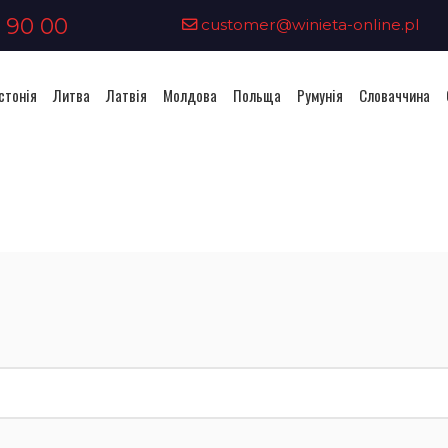
 90 00
customer@winieta-online.pl
стонія
Литва
Латвія
Молдова
Польща
Румунія
Словаччина
Придбання віньєтки - Литва