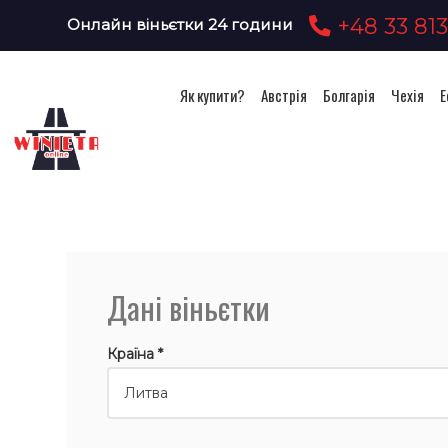
+48 33 813
Онлайн віньєтки 24 години
Як купити?
Австрія
Болгарія
Чехія
Е
Дані віньєтки
Країна *