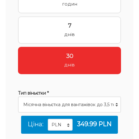
годин
7
днів
30
днів
Тип віньєтки *
Ціна:
349.99 PLN