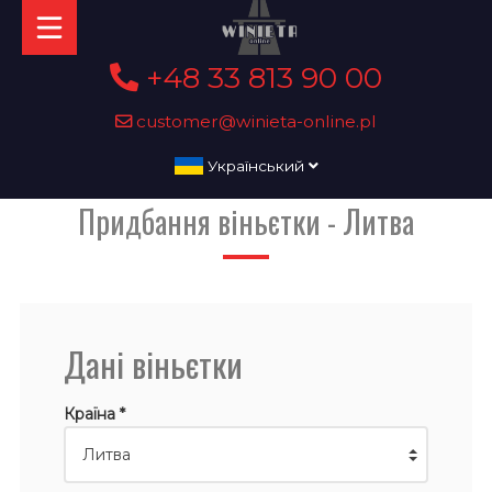
+48 33 813 90 00
customer@winieta-online.pl
Український
Придбання віньєтки - Литва
Дані віньєтки
Країна *