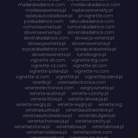
madarskadalnice.com
moldavskadalnice.com
moldawiawinieta.pl
najtanszewiniety.pl
oplatyautostradowe.pl
pl-vignette.com
polskadalnice.com
rakouskadalnice.com
rumuniawinieta.pl
rumunskadalnice.com
sloveniawinieta.pl
slovenskadalnice.com
slovinskadalnice.com
slowacja-winieta.pl
slowacjawinieta.pl
sloweniawinieta.pl
svycarskadalnice.com
szwajcariawinieta.pl
słoweniawinieta.pl
tunellivigno.pl
vignette-at.com
vignette-bg.com
vignette-cz.com
vignette-pl.com
vignette-poland.pl
vignette-ro.com
vignette-si.com
vignette.pl
vignettepoland.pl
vinetki.pl
vinietaelectronica.com
vinieteelectronice.com
wegrywinieta.pl
winieta-austria.pl
winieta-czechy.pl
winieta-litwa.pl
winieta-słowacja.pl
winieta-wegry.pl
winieta-węgry.pl
winieta.org
winietaaustria.pl
winietaaustriaonline.pl
winietaautostradowa.pl
winietabulgaria.pl
winietachorwacja.pl
winietaczechy.pl
winietaestonia.pl
winietalitwa.pl
winietalotwa.pl
winietamoldawia.pl
winietaonline.com
winietapolska.pl
winietarumunia.pl