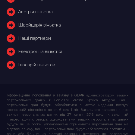
Австрія віньєтка
Швейцарія віньєтка
Наші партнери
Електронна віньєтка
Глосарій віньєток
Інформаційне положення у зв’язку з GDPR
адміністратором ваших
персональних даних є Feniqs.pl Prosta Spółka Akcyjna. Ваші
персональні дані будуть оброблятися з метою надання послуг/
пропозицій відповідно до ст. 6 сек. 1 літ. Загального положення про
захист персональних даних від 27 квітня 2016 року як законний
інтерес адміністратора, одержувачами ваших персональних даних
будуть лише особи, уповноважені отримувати персональні дані на
підставі закону, ваші персональні дані будуть зберігатися протягом 5
років або більше на підставі законних інтересів, які переслідує