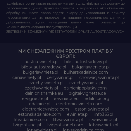
адміністратор, ви маєте право вимагати від адміністратора доступу до
персональних даних, право виправити їх видалення або обмежити
обробку, ви маєте право подати скаргу до Управління із захисту
персональних даних президента, надання персональних даних є
добровільним, однак ненадання даних може призвести до
неможливості надання послуг/пропозицій.
JESTEŚMY NIEZALEŻNYM REJESTRATOREM OPŁAT AUTOSTRADOWYCH
МИ Є НЕЗАЛЕЖНИМ РЕЄСТРОМ ПЛАТІВ У
ЄВРОПІ:
austria-winieta.pl
bilet-autostradowy.pl
bilety-autostradowe.pl
bulgariawienieta.pl
bulgariawinieta.pl
bulharskadalnice.com
cenawiniety.pl
cenywiniet.pl
chorwacjawinieta.pl
czechy-winieta.pl
czechywinieta.pl
czechywiniety.pl
dalnicnipoplatky.com
dalnicniznamka.eu
digital-vignette.de
e-vignette.pl
e-winieta.eu
edalnice.org
edalnice.pl
electronicavinieta.com
electroniceviniete.com
estoniawinieta.pl
estonskadalnice.com
ewinieta.pl
info365.pl
litvadalnice.com
litwa-winieta.pl
litwawinieta.pl
livignotunel.pl
livignotunnel.com
lotvawinieta.pl
lotwawinieta.pl
lotysskadalnice.com