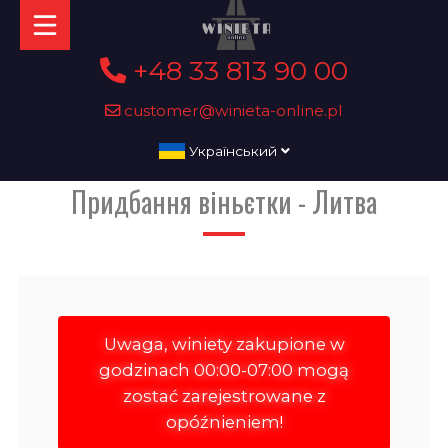
+48 33 813 90 00
customer@winieta-online.pl
Український
Придбання віньєтки - Литва
Uwaga, winiety zakupione w
godzinach 00:00-07:00 mogą
zostać zarejestrowane z
opóźnieniem!