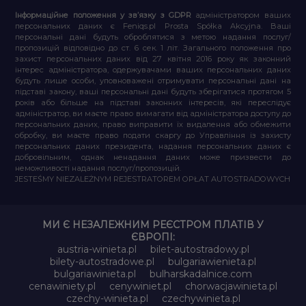
Інформаційне положення у зв’язку з GDPR
адміністратором ваших
персональних даних є Feniqs.pl Prosta Spółka Akcyjna. Ваші
персональні дані будуть оброблятися з метою надання послуг/
пропозицій відповідно до ст. 6 сек. 1 літ. Загального положення про
захист персональних даних від 27 квітня 2016 року як законний
інтерес адміністратора, одержувачами ваших персональних даних
будуть лише особи, уповноважені отримувати персональні дані на
підставі закону, ваші персональні дані будуть зберігатися протягом 5
років або більше на підставі законних інтересів, які переслідує
адміністратор, ви маєте право вимагати від адміністратора доступу до
персональних даних, право виправити їх видалення або обмежити
обробку, ви маєте право подати скаргу до Управління із захисту
персональних даних президента, надання персональних даних є
добровільним, однак ненадання даних може призвести до
неможливості надання послуг/пропозицій.
JESTEŚMY NIEZALEŻNYM REJESTRATOREM OPŁAT AUTOSTRADOWYCH
МИ Є НЕЗАЛЕЖНИМ РЕЄСТРОМ ПЛАТІВ У
ЄВРОПІ:
austria-winieta.pl
bilet-autostradowy.pl
bilety-autostradowe.pl
bulgariawienieta.pl
bulgariawinieta.pl
bulharskadalnice.com
cenawiniety.pl
cenywiniet.pl
chorwacjawinieta.pl
czechy-winieta.pl
czechywinieta.pl