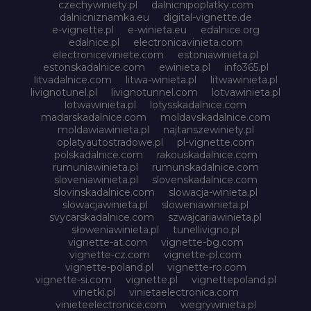
czechywiniety.pl
dalnicnipoplatky.com
dalnicniznamka.eu
digital-vignette.de
e-vignette.pl
e-winieta.eu
edalnice.org
edalnice.pl
electronicavinieta.com
electroniceviniete.com
estoniawinieta.pl
estonskadalnice.com
ewinieta.pl
info365.pl
litvadalnice.com
litwa-winieta.pl
litwawinieta.pl
livignotunel.pl
livignotunnel.com
lotvawinieta.pl
lotwawinieta.pl
lotysskadalnice.com
madarskadalnice.com
moldavskadalnice.com
moldawiawinieta.pl
najtanszewiniety.pl
oplatyautostradowe.pl
pl-vignette.com
polskadalnice.com
rakouskadalnice.com
rumuniawinieta.pl
rumunskadalnice.com
sloveniawinieta.pl
slovenskadalnice.com
slovinskadalnice.com
slowacja-winieta.pl
slowacjawinieta.pl
sloweniawinieta.pl
svycarskadalnice.com
szwajcariawinieta.pl
słoweniawinieta.pl
tunellivigno.pl
vignette-at.com
vignette-bg.com
vignette-cz.com
vignette-pl.com
vignette-poland.pl
vignette-ro.com
vignette-si.com
vignette.pl
vignettepoland.pl
vinetki.pl
vinietaelectronica.com
vinieteelectronice.com
wegrywinieta.pl