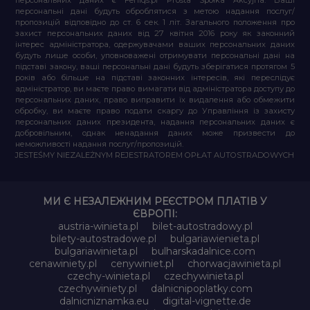
персональні дані будуть оброблятися з метою надання послуг/
пропозицій відповідно до ст. 6 сек. 1 літ. Загального положення про
захист персональних даних від 27 квітня 2016 року як законний
інтерес адміністратора, одержувачами ваших персональних даних
будуть лише особи, уповноважені отримувати персональні дані на
підставі закону, ваші персональні дані будуть зберігатися протягом 5
років або більше на підставі законних інтересів, які переслідує
адміністратор, ви маєте право вимагати від адміністратора доступу до
персональних даних, право виправити їх видалення або обмежити
обробку, ви маєте право подати скаргу до Управління із захисту
персональних даних президента, надання персональних даних є
добровільним, однак ненадання даних може призвести до
неможливості надання послуг/пропозицій.
JESTEŚMY NIEZALEŻNYM REJESTRATOREM OPŁAT AUTOSTRADOWYCH
МИ Є НЕЗАЛЕЖНИМ РЕЄСТРОМ ПЛАТІВ У
ЄВРОПІ:
austria-winieta.pl
bilet-autostradowy.pl
bilety-autostradowe.pl
bulgariawienieta.pl
bulgariawinieta.pl
bulharskadalnice.com
cenawiniety.pl
cenywiniet.pl
chorwacjawinieta.pl
czechy-winieta.pl
czechywinieta.pl
czechywiniety.pl
dalnicnipoplatky.com
dalnicniznamka.eu
digital-vignette.de