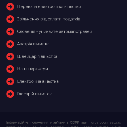
Переваги електронної віньєтки
Звільнення від сплати податків
Словенія - уникайте автомагістралей
Австрія віньєтка
Швейцарія віньєтка
Наші партнери
Електронна віньєтка
Глосарій віньєток
Інформаційне положення у зв’язку з GDPR
адміністратором ваших
персональних даних є Feniqs.pl Prosta Spółka Akcyjna. Ваші