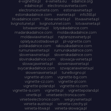
e-vignette.pl
e-winieta.eu
edalnice.org
edalnice.pl
electronicavinieta.com
electroniceviniete.com
estoniawinieta.pl
estonskadalnice.com
ewinieta.pl
info365.pl
litvadalnice.com
litwa-winieta.pl
litwawinieta.pl
livignotunel.pl
livignotunnel.com
lotvawinieta.pl
lotwawinieta.pl
lotysskadalnice.com
madarskadalnice.com
moldavskadalnice.com
moldawiawinieta.pl
najtanszewiniety.pl
oplatyautostradowe.pl
pl-vignette.com
polskadalnice.com
rakouskadalnice.com
rumuniawinieta.pl
rumunskadalnice.com
sloveniawinieta.pl
slovenskadalnice.com
slovinskadalnice.com
slowacja-winieta.pl
slowacjawinieta.pl
sloweniawinieta.pl
svycarskadalnice.com
szwajcariawinieta.pl
słoweniawinieta.pl
tunellivigno.pl
vignette-at.com
vignette-bg.com
vignette-cz.com
vignette-pl.com
vignette-poland.pl
vignette-ro.com
vignette-si.com
vignette.pl
vignettepoland.pl
vinetki.pl
vinietaelectronica.com
vinieteelectronice.com
wegrywinieta.pl
winieta-austria.pl
winieta-czechy.pl
winieta-litwa.pl
winieta-słowacja.pl