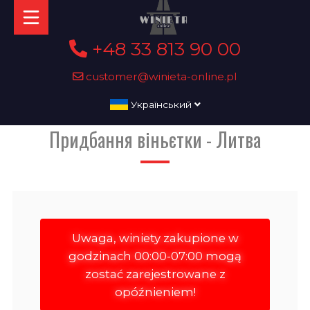
+48 33 813 90 00
customer@winieta-online.pl
Український
Придбання віньєтки - Литва
Uwaga, winiety zakupione w
godzinach 00:00-07:00 mogą
zostać zarejestrowane z
opóźnieniem!