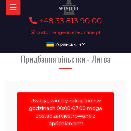
+48 33 813 90 00
customer@winieta-online.pl
Український
Придбання віньєтки - Литва
Uwaga, winiety zakupione w
godzinach 00:00-07:00 mogą
zostać zarejestrowane z
opóźnieniem!