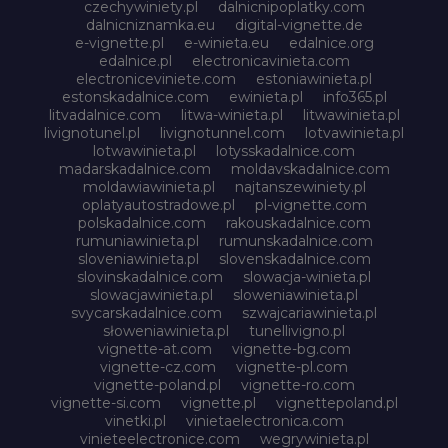
czechywiniety.pl
dalnicnipoplatky.com
dalnicniznamka.eu
digital-vignette.de
e-vignette.pl
e-winieta.eu
edalnice.org
edalnice.pl
electronicavinieta.com
electroniceviniete.com
estoniawinieta.pl
estonskadalnice.com
ewinieta.pl
info365.pl
litvadalnice.com
litwa-winieta.pl
litwawinieta.pl
livignotunel.pl
livignotunnel.com
lotvawinieta.pl
lotwawinieta.pl
lotysskadalnice.com
madarskadalnice.com
moldavskadalnice.com
moldawiawinieta.pl
najtanszewiniety.pl
oplatyautostradowe.pl
pl-vignette.com
polskadalnice.com
rakouskadalnice.com
rumuniawinieta.pl
rumunskadalnice.com
sloveniawinieta.pl
slovenskadalnice.com
slovinskadalnice.com
slowacja-winieta.pl
slowacjawinieta.pl
sloweniawinieta.pl
svycarskadalnice.com
szwajcariawinieta.pl
słoweniawinieta.pl
tunellivigno.pl
vignette-at.com
vignette-bg.com
vignette-cz.com
vignette-pl.com
vignette-poland.pl
vignette-ro.com
vignette-si.com
vignette.pl
vignettepoland.pl
vinetki.pl
vinietaelectronica.com
vinieteelectronice.com
wegrywinieta.pl