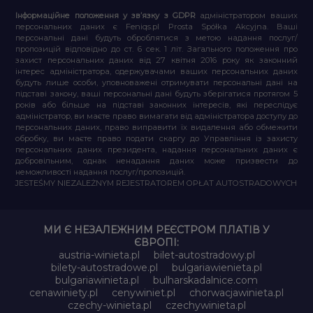
Інформаційне положення у зв’язку з GDPR
адміністратором ваших
персональних даних є Feniqs.pl Prosta Spółka Akcyjna. Ваші
персональні дані будуть оброблятися з метою надання послуг/
пропозицій відповідно до ст. 6 сек. 1 літ. Загального положення про
захист персональних даних від 27 квітня 2016 року як законний
інтерес адміністратора, одержувачами ваших персональних даних
будуть лише особи, уповноважені отримувати персональні дані на
підставі закону, ваші персональні дані будуть зберігатися протягом 5
років або більше на підставі законних інтересів, які переслідує
адміністратор, ви маєте право вимагати від адміністратора доступу до
персональних даних, право виправити їх видалення або обмежити
обробку, ви маєте право подати скаргу до Управління із захисту
персональних даних президента, надання персональних даних є
добровільним, однак ненадання даних може призвести до
неможливості надання послуг/пропозицій.
JESTEŚMY NIEZALEŻNYM REJESTRATOREM OPŁAT AUTOSTRADOWYCH
МИ Є НЕЗАЛЕЖНИМ РЕЄСТРОМ ПЛАТІВ У
ЄВРОПІ:
austria-winieta.pl
bilet-autostradowy.pl
bilety-autostradowe.pl
bulgariawienieta.pl
bulgariawinieta.pl
bulharskadalnice.com
cenawiniety.pl
cenywiniet.pl
chorwacjawinieta.pl
czechy-winieta.pl
czechywinieta.pl